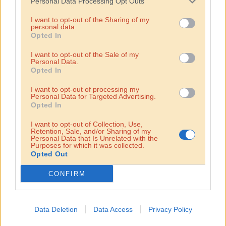
Personal Data Processing Opt Outs
I want to opt-out of the Sharing of my
personal data.
Opted In
I want to opt-out of the Sale of my
Personal Data.
Opted In
I want to opt-out of processing my
Personal Data for Targeted Advertising.
franchise
Opted In
Legyél franchise
I want to opt-out of Collection, Use,
Retention, Sale, and/or Sharing of my
partner!
Personal Data that Is Unrelated with the
Purposes for which it was collected.
Opted Out
A hummusbar család egyre csak növekszik! Magyarországon
CONFIRM
kívül már Pozsonyban, Szófiában és Lisszabonban is vannak
franchise partnereink. Célunk, hogy étteremláncunkkal minél
több helyre elvihessük a hummus örömét. Felszállás!
Data Deletion
Data Access
Privacy Policy