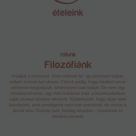
rólunk
Filozófiánk
Imádjuk a hummust. Ezen nőttünk fel, így pontosan tudjuk,
milyen örömet tud okozni. Célunk pedig, hogy mindezt annyi
emberrel megosszuk, amennyivel csak tudjuk. De nem régi
mintákat követve, úgy mint mindenki más: a hummusbarban
saját utunkat követve alkotunk. Küldetésünk, hogy olyan ételt
készítsünk, amit vendégeink nemcsak szeretnek, de vissza is
járnak érte. Őszinte ízek, házilag készítve – szerintünk ez
mindent elmond.